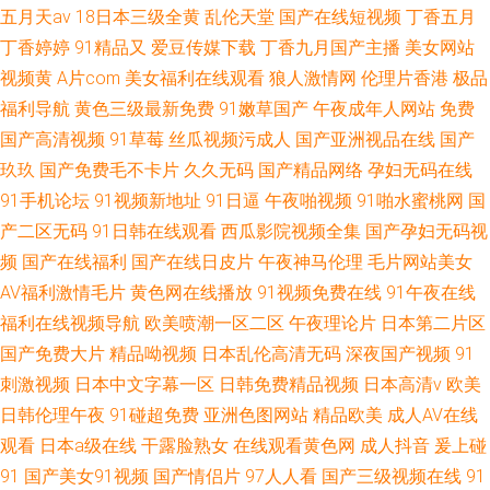
五月天av
18日本三级全黄
乱伦天堂
国产在线短视频
丁香五月
丁香婷婷
91精品又
爱豆传媒下载
丁香九月国产主播
美女网站
视频黄
A片com
美女福利在线观看
狼人激情网
伦理片香港
极品
福利导航
黄色三级最新免费
91嫩草国产
午夜成年人网站
免费
国产高清视频
91草莓
丝瓜视频污成人
国产亚洲视品在线
国产
玖玖
国产免费毛不卡片
久久无码
国产精品网络
孕妇无码在线
91手机论坛
91视频新地址
91日逼
午夜啪视频
91啪水蜜桃网
国
产二区无码
91日韩在线观看
西瓜影院视频全集
国产孕妇无码视
频
国产在线福利
国产在线日皮片
午夜神马伦理
毛片网站美女
AV福利激情毛片
黄色网在线播放
91视频免费在线
91午夜在线
福利在线视频导航
欧美喷潮一区二区
午夜理论片
日本第二片区
国产免费大片
精品呦视频
日本乱伦高清无码
深夜国产视频
91
刺激视频
日本中文字幕一区
日韩免费精品视频
日本高清v
欧美
日韩伦理午夜
91碰超免费
亚洲色图网站
精品欧美
成人AV在线
观看
日本a级在线
干露脸熟女
在线观看黄色网
成人抖音
爰上碰
91
国产美女91视频
国产情侣片
97人人看
国产三级视频在线
91