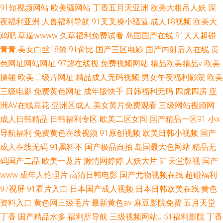
91短视频网站
欧美骚网站
丁香五月天亚洲
欧美大粗吊人妖
深
夜福利亚洲
人兽福利导航
91叉叉操小骚逼
成人18视频
欧美大
鸡吧
草逼wwww
久草福利免费试看
岛国国产在线
91人人超碰
青青
美女白丝18禁
91肏比
国产三区电影
国产内射后入在线
黄
色网址网站网址
97超在线视
免费视频网站
精品欧美精品v
欧美
操碰
欧美二级片网址
精品成人无码视频
男女午夜福利影院
欧美
三级电影
免费黄色网址
成年版快手
日韩福利无码
四虎四房
亚
洲AV在线豆花
亚洲区成人
美女黄片免费观看
三级网站视频网
成人日韩精品
日韩福利专区
欧美二区女同
国产精品一区91
小x
导航福利
免费黄色在线视频
91原创视频
欧美日韩小视频
国产
成人在线无码
91黑料不
国产极品自拍
岛国最大色网站
精品无
码国产二品
欧美一及片
激情网婷婷
人妖大片
91天堂影视
国产
www
成年人伦理片
高清日韩电影
国产尤物视频在线
超碰福利
97视屏
91看片入口
日本国产成人视频
日本日韩欧美在线
黄色
资料入口
黄色网三级毛片
最新黄色av
麻豆影院免费
五月天堂
丁香
国产精品水多
福利所导航
三级视频网站J
51福利影院
丁香