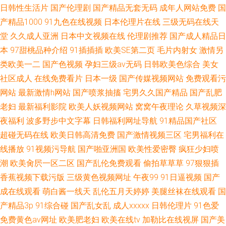
日韩性生活片
国产伦理剧
国产精品无套无码
成年人网站免费
国
产精品1000
91九色在线视频
日本伦理片在线
三级无码在线天
堂
久久成人亚洲
日本中文视频在线
伦理剧推荐
国产成人精品日
本
97甜桃品种介绍
91插插插
欧美SE第二页
毛片内射女
激情另
类欧美一二
国产色视频
孕妇三级av无码
日韩欧美色综合
美女
社区成人
在线免费看片
日本一级
国产传媒视频网站
免费观看污
网站
最新激情h网站
国产喷浆抽搐
宅男久久国产精品
国产乱肥
老妇
最新福利影院
欧美人妖视频网站
窝窝午夜理论
久草视频深
夜福利
波多野步中文字幕
日韩福利网址导航
91精品国产社区
超碰无码在线
欧美日韩高清免费
国产激情视频三区
宅男福利在
线播放
91视频污导航
国产啪亚洲国
欧美性爱密臀
疯狂少妇喷
潮
欧美肏屄一区二区
国产乱伦免费观看
偷拍草草草
97狠狠插
香蕉视频下载污版
三级黄色视频网址
午夜99
91日逼视频
国产
成在线观看
萌白酱一线天
乱伦五月天婷婷
美腿丝袜在线观看
国
产精品3p
91综合碰
国产乱女乱
成人xxxxx
日韩伦理片
91色爱
免费黄色av网址
欧美肥老妇
欧美在线tv
加勒比在线视屏
国产美