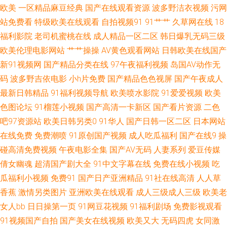
欧美
一区精品麻豆经典
国产在线观看资源
波多野洁衣视频
污网
狠狠日天天 欧美色图21p 日日夜夜国产精品 久久性爱一区二区 国际大香蕉
站免费看
特级欧美在线观看
自拍视频91
91艹艹
久草网在线
18
福利影院
老司机蜜桃在线
成人精品一区二区
韩日爆乳无码三级
日韩透B 韩日撸在线视频 久久伊人国产 午夜剧场东京热 伊人综合另类 91亚
欧美伦理电影网站
艹艹操操
AV黄色观看网站
日韩欧美在线国产
新91视频网
国产精品分类在线
97午夜福利视频
岛国AV动作无
色视频 丝袜自慰一区 97色论精品 国产馆外遇 97色网 91黄篇 91rp爆 91婷色
码
波多野吉依电影
小h片免费
国产精品色色视屏
国产午夜成人
最新日韩精品
91福利视频导航
欧美喷水影院
91爱爱视频
欧美
涩偷拍网 91夫妻视频 激情avav 在线91网 天堂网AV手机版 99精品热8 青青
色图论坛
91榴莲小视频
国产高清一卡新区
国产看片资源
二色
草中文娱乐网 亚州色图另类 九一精品123区 久久资源网站无码 日韩欧美综
吧97资源站
欧美日韩另类0
91华人
国产日韩一区二区
日本网站
在线免费
免费潮喷
91原创国产视频
成人吃瓜福利
国产在线9
操
合 日本熟女自慰 熟妇人妻一区二区 韩国av网址网站 岛国A片 伊人久久国产
碰高清免费视频
午夜电影全集
国产AV无码
人妻系列
爱豆传媒
倩女幽魂
超清国产剧大全
91中文字幕在线
免费在线小视频
吃
玖玖热玖玖玖 www精品九一 97资源神器总站 人人爱人人操 伊人成人视频网
瓜福利小视频
免费91
国产日产亚洲精品
91社在线高清
人人草
香蕉
激情另类图片
亚洲欧美在线观看
成人三级成人三级
欧美老
欧美性爰导航 AVAV变态 九九热这里只有 狼友超碰 婷婷色色悠悠 久久在线青
女人bb
日日操第一页
91网豆花视频
91福利剧场
免费影视观看
91视频国产自拍
国产美女在线视频
欧美又大
无码四虎
女同激
青草 91在线公开视频 国产日日夜夜网站 黄色免费小电影 日韩综合色 超碰人