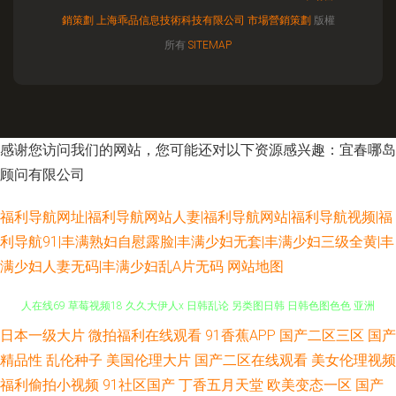
銷策劃
上海乖品信息技術科技有限公司
市場營銷策劃
版權
所有
SITEMAP
感谢您访问我们的网站，您可能还对以下资源感兴趣：宜春哪岛
顾问有限公司
福利导航网址|福利导航网站人妻|福利导航网站|福利导航视频|福
利导航91|丰满熟妇自慰露脸|丰满少妇无套|丰满少妇三级全黄|丰
满少妇人妻无码|丰满少妇乱A片无码
网站地图
日本一级大片
微拍福利在线观看
91香蕉APP
国产二区三区
国产
李宗瑞乱淫 91色图 五月天性爱网站 欧美偷窥 老湿机导航 久久香蕉网址 成
精品性
乱伦种子
美国伦理大片
国产二区在线观看
美女伦理视频
人在线69 草莓视频18 久久大伊人x 日韩乱论 另类图日韩 日韩色图色色 亚洲
福利偷拍小视频
91社区国产
丁香五月天堂
欧美变态一区
国产