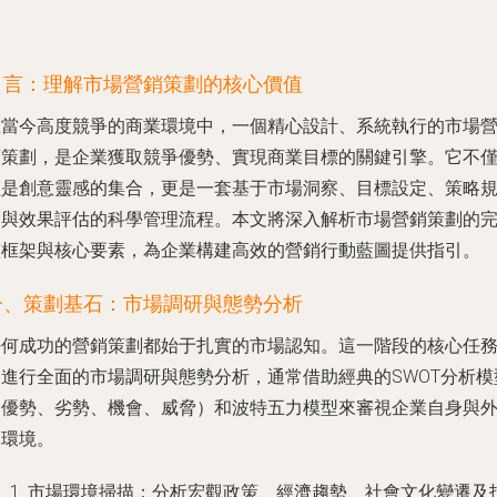
引言：理解市場營銷策劃的核心價值
在當今高度競爭的商業環境中，一個精心設計、系統執行的市場
銷策劃，是企業獲取競爭優勢、實現商業目標的關鍵引擎。它不
僅是創意靈感的集合，更是一套基于市場洞察、目標設定、策略
劃與效果評估的科學管理流程。本文將深入解析市場營銷策劃的
整框架與核心要素，為企業構建高效的營銷行動藍圖提供指引。
一、策劃基石：市場調研與態勢分析
任何成功的營銷策劃都始于扎實的市場認知。這一階段的核心任
是進行全面的市場調研與態勢分析，通常借助經典的SWOT分析模
（優勢、劣勢、機會、威脅）和波特五力模型來審視企業自身與
部環境。
市場環境掃描
：分析宏觀政策、經濟趨勢、社會文化變遷及