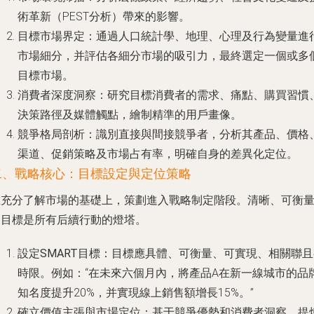
術革新（PEST分析）帶來的影響。
目標市場界定
：通過人口統計學、地理、心理及行為變量進
市場細分，并評估各細分市場的吸引力，最終選定一個或多
目標市場。
消費者深度洞察
：研究目標消費者的需求、痛點、購買習慣
決策路徑及媒體觸點，繪制精準的用戶畫像。
競爭格局剖析
：識別直接與間接競爭者，分析其產品、價格
渠道、促銷策略及市場占有率，明確自身的差異化定位。
二、戰略核心：目標設定與定位策略
在充分了解市場的基礎上，策劃進入戰略制定階段。清晰、可衡
的目標是所有后續行動的燈塔。
設定SMART目標
：目標應具體、可衡量、可實現、相關聯且
時限。例如：“在未來六個月內，將產品A在新一線城市的品
知名度提升20%，并實現線上銷售額增長15%。”
確立價值主張與市場定位
：基于競爭優勢和消費者洞察，提