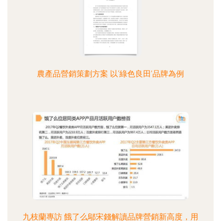
農產品營銷策劃方案 以‘綠色良田’品牌為例
九枝蘭專訪 餓了么鄔宋錢解讀品牌營銷新高度，用