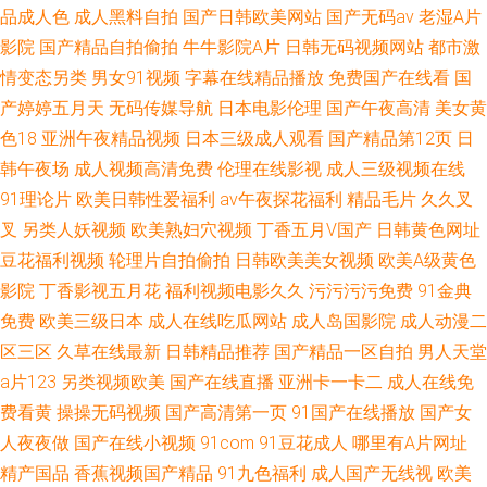
品成人色
成人黑料自拍
国产日韩欧美网站
国产无码av
老湿A片
影院
国产精品自拍偷拍
牛牛影院A片
日韩无码视频网站
都市激
情变态另类
男女91视频
字幕在线精品播放
免费国产在线看
国
产婷婷五月天
无码传媒导航
日本电影伦理
国产午夜高清
美女黄
色18
亚洲午夜精品视频
日本三级成人观看
国产精品第12页
日
韩午夜场
成人视频高清免费
伦理在线影视
成人三级视频在线
91理论片
欧美日韩性爱福利
av午夜探花福利
精品毛片
久久叉
叉
另类人妖视频
欧美熟妇穴视频
丁香五月V国产
日韩黄色网址
豆花福利视频
轮理片自拍偷拍
日韩欧美美女视频
欧美A级黄色
影院
丁香影视五月花
福利视频电影久久
污污污污免费
91金典
免费
欧美三级日本
成人在线吃瓜网站
成人岛国影院
成人动漫二
区三区
久草在线最新
日韩精品推荐
国产精品一区自拍
男人天堂
a片123
另类视频欧美
国产在线直播
亚洲卡一卡二
成人在线免
费看黄
操操无码视频
国产高清第一页
91国产在线播放
国产女
人夜夜做
国产在线小视频
91com
91豆花成人
哪里有A片网址
精产国品
香蕉视频国产精品
91九色福利
成人国产无线视
欧美