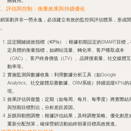
關費用。
五、評估與控制：衡量效果與持續優化
營銷策劃并非一勞永逸，必須建立有效的監控與評估體系，形成
環。
設定關鍵績效指標（KPIs）
：根據初期設定的SMART目標，
定具體的衡量指標，如網站流量、轉化率、客戶獲取成本
（CAC）、客戶終身價值（LTV）、品牌搜索量、社交媒體互
動率等。
實施監測與數據收集
：利用數據分析工具（如Google
Analytics、社交媒體后臺數據、CRM系統）持續追蹤KPIs的
現。
效果評估與復盤
：定期（如每周、每月、每季度）將實際結
與預期目標對比，分析差距原因。
反饋與動態調整
：根據評估結果，及時調整策略、優化創意
重新分配預算，確保營銷活動始終朝著目標高效推進。