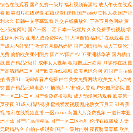
综合在线观看
国产免费一级片
福利视频资源站
成人午夜在线观
精品二区三 超碰人人123 午夜色中色A片 久久青草av 人人操人人插 蜜桃社
看
欧美图片在线观看
在线观看h视频
国产a级0
变性人妖
国产福
利永久
日韩中文字幕观看
足交在线播放91
丁香五月色网站
黄
私拍 午夜欧美性爱 听听深爱激情网 欧美日本国产 伊人狠狠极品综合 熟女露
色3级抢网站
国产一区二区
日本一级婬片
久久免费手机视频
学
生妹Av网站
亚洲人成免费网站
91大神自拍
福利片在线观看
国
脸视频9色 91色狼导航 国产VA在线 91大神成人电影 少妇黑料 操碰视频91
产成人内射无码
激情五月极品婷婷
国产剧情精品
成人三级伦理
韩日三级网站 91官方网页 成人秀场 成人黄色电影网址 美女网站18 人人操人
免费
偷怕欧美亚州图片
国产AV国产AV
97亚洲精华液
国内精自
线
国产精品3级片
成年女人视频
狠狠撸亚洲欧美
91操碰在线
国
人爽 最新网址av 内射美女九色91 青娱乐首页 国产人妖ts 超碰人人肏 婷婷五
产高清精品二区
国产欧美在线视频
欧美色综合网
91国产自拍偷
拍
香蕉911
花蝴蝶看片免费
白丝美女免费网站
欧美女人与动物
月天亚洲 TS伪娘在线 久久伊人导 超碰福利社 91夜间福利 亚洲一区在线 婷
交
国产精品无码电影
91插插库
97超碰大香蕉
户外自慰影院
国
产一区二区二区
国产偷窥盗摄视频
成人动漫网站观看
欧美第一
婷色黑料91 黄色色情软件 久久8热 黑丝巨乳老师被艹 午夜日韩免费a 91视
页夜夜
91成人精品视频
蜜桃爱爱视频
乱伦熟女五月天
91香蕉
视
福利在线视频直播
一区xxxxx
岛国大片免费视频
一道日本亚
频免贵观看 91私密 91在线视频资源 韩国二三四区 久草婷婷 久草手机在线
洲香蕉
国产91高清精品
国产一区二区福利
伦理在线播放
人妻
日韩三级啪啪 久久福利站 福利嫩草在线导航 午夜福利色av 91黄色爆菊 日本
无码精品
91自拍在线观看
国产一级片内射
夜夜骑青青草
欧美