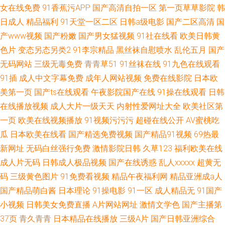
女在线免费
91香蕉污APP
国产高清自拍一区
第一页草草影院
韩
日成人
精品福利
91天堂一区二区
日韩a级电影
国产二区高清
国
产www视频
国产粉嫩
国产男女猛视频
91社在线看
欧美日韩黄
色片
变态另态另类2
91李宗精品
黑丝袜自慰喷水
乱伦五月
国产
无码网站
三级无毒免费
青青草51
91丝袜在线
91九色在线观看
91插
成人中文字幕免费
成年人网站视频
免费在线影院
日本欧
美第一页
国产ts在线观看
午夜影院国产在线
91操在线观看
日韩
在线播放视频
成人大片一级天天
内射性爱网址大全
欧美社区第
一页
欧美在线视频播放
91视频污污污
超碰在线公开
AV蜜桃吃
瓜
日本欧美在线看
国产精选免费视频
国产精品91视频
69热最
新网址
无码白丝强行免费
激情影院日韩
久草123
福利欧美在线
成人片无码
日韩成人极品视频
国产在线诱惑
乱人xxxxx
超黄无
码
三级黄色图片
91免费看视频
精品午夜福利网
精品亚洲成a人
国产精品萌白酱
日本理论
91操电影
91一区
成人精品无
91国产
小视频
日韩美女免费直播
A片网站网址
激情文学色
国产主播第
37页
青久青青
日本精品在线播放
三级A片
国产日韩亚洲综合