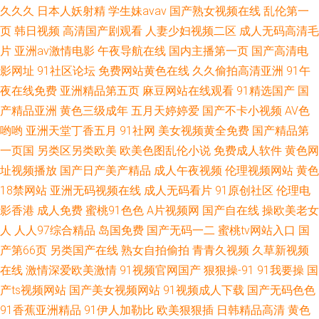
久久久
日本人妖射精
学生妹avav
国产熟女视频在线
乱伦第一
页
韩日视频
高清国产剧观看
人妻少妇视频二区
成人无码高清毛
片
亚洲av激情电影
午夜导航在线
国内主播第一页
国产高清电
影网址
91社区论坛
免费网站黄色在线
久久偷拍高清亚洲
91午
夜在线免费
亚洲精品第五页
麻豆网站在线观看
91精选国产
国
产精品亚洲
黄色三级成年
五月天婷婷爱
国产不卡小视频
AV色
哟哟
亚洲天堂丁香五月
91社网
美女视频黄全免费
国产精品第
一页国
另类区另类欧美
欧美色图乱伦小说
免费成人软件
黄色网
址视频播放
国产日产美产精品
成人午夜视频
伦理视频网站
黄色
18禁网站
亚洲无码视频在线
成人无码看片
91原创社区
伦理电
影香港
成人免费
蜜桃91色色
A片视频网
国产自在线
操欧美老女
人
人人97综合精品
岛国免费
国产无码一二
蜜桃tv网站入口
国
产第66页
另类国产在线
熟女自拍偷拍
青青久视频
久草新视频
在线
激情深爱欧美激情
91视频官网国产
狠狠操-91
91我要操
国
产ts视频网站
国产美女视频网站
91视频成人下载
国产无码色色
91香蕉亚洲精品
91伊人加勒比
欧美狠狠插
日韩精品高清
黄色