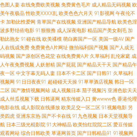
色图人妻
在线免费欧美视频
免费黄色毛片
成人精品无码视频
欧
情色2区3区 国产午夜免费 超碰在线网址 狠狠淫97超碰 亚洲91精品 97干超
美午夜极品
性欧美ⅩⅩⅩⅩ乱
欧美色色六月天
91影视网
午夜伦不
卡
加勒比性爱网
青草国产在线视频
亚洲国产精品导航
欧美色淫
碰 91视频国语免费 美女网站在线观看 超碰人人草51 青青草视频偷拍 狠狠喽
波多野结依电影
91狠狠撸
成人深夜电影
精品国产美女剃毛
加
勒比熟女
91碰在线
欧美裸模
萌白酱国产一区
美国一级AV
国产
老司机 四虎色情 青草社区99 91色导 97视频福利 另类丝袜诱惑 肏屄免费看
人在线成免费
免费黄色A片网址
微拍福利国产视频
国产人成无
码视频
国产原创区色花堂
在线免费黄A片
久草福利
乱伦家庭
成
日韩视频秘 色一本道 成人福利 微拍福利92 超碰pt 欧美日韩在线旡码 91内
人午夜免费视频
人妖射精
国产屁屁
国产精品天干天
国产精品午
设网站 无码色网 亚洲中文黄色网址 亚洲欧美日韩另类 超碰97免费 91黄在线
夜一区
中文字幕无码人妻
日本不卡二区
国产日韩91
久草福利
视频网
91日日夜夜91
超碰碰天天操
91草草酒店视频
韩日一区
www狠狠撸 国产会所技师高跟 影音先锋男潮吹 微拍91 丝袜AV影院 在线导
二区
国产激情视频网站
成人视频日本
茄子视频污
亚洲色欲天天
成人丝瓜视频下载
日韩逼网
精东传媒入口
黄wwww色
香港伦理
航AV 男人和女人操国产 美女被男人侵犯 在线AⅤ 韩国操逼网 亚洲影院成人
电影在线
成人影院在线播放
欧美足交一区二区
91视频电影
另
类四虎
亚洲东京热
国产不卡在线
91九色视频
日本天堂视频导
在线 91免费起飞18 91成人版 午夜福利小视频 97在线资源网 99桃色色首页
航
日本三级光棍影院
91大神精品
欧美怡红院院二区
爱豆传媒
日韩精品欧美乱 青娱乐91 欧美自慰一区 欧美A片视频 成人电彭 伪娘流出水
观看网站
综合日韩欧美
草逼网首页
国产日韩精品91
91视频网