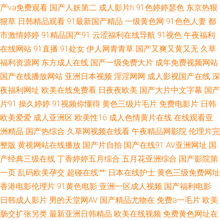
产va免费观看
国产人妖第二
成人影片h
91色婷婷瑟色
东京热狠
干人人爽 91香蕉国产 18视频 www尤物com 中文字幕熟女青草 日韩性爱网
狠草
日韩精品观看
91最新国产精品
一级黄色网
91色色人妻
都
市激情婷婷
91精品国产91
云涩福利在线导航
91视色
午夜福利
三级片自慰 韩国啊v网址 91免费起飞18 aav老湿机 青青草精品视频 激情福利
在线网站
91直播
91处女
伊人网青青草
国产又爽又黄又无
久草
福利资源网
东方成人在线
国产一级免费大片
成年免费视频网站
导航 欧美色图综合网 大香蕉窝伊人 黄色上床视频 91精品牛 97资源在线超碰
国产在线播放网站
亚洲日本视频
淫淫网网
成人影视国产在线
深
夜福利网址
欧美在线免费看
日夜夜欧美
国产大片中文字幕
国产
自拍超碰在线 日韩新片网 韩日av不卡 青青草视频福利 91视频97 岛国搬运最
片91
操久婷婷
91视频你懂得
黄色三级片毛片
免费电影片
日韩
欧美爱爱
成人亚洲区
欧美性16
成人色情黄片在线
在线观看亚
新网址 殴美日韩成人扬院 欧美另类操遵 在线91色情 豆花视频精品付费 老湿
洲精品
国产热综合
久草网视频在线看
午夜精品网影院
伦理片完
机97老司机 九一久久 国产91视频网站 午夜小电影 91视频免费观看 亚洲性
整版
黄视网站在线播放
国产片自拍
国产在线91
AV亚洲网址
国
产经典三级在线
丁香婷婷五月综合
五月花亚洲综合
国产影院第
爱巨场 国产91黑料视频 久久天堂国产情侣 白丝精品被操 日韩欧美sss 美女
一页
乱码欧美孕交
超碰在线艹
日本在线护士
黄色三级免费网址
香港电影伦理片
91黄色电影
亚洲一区成人视频
国产福利电影
片导航 91网络在线看
日韩成人影片
男的天堂网AV
国产精品尤物在
免费a一毛片
欧美
肠交扩张另类
最新亚洲日韩精品
欧美在线视频
免费黄色网址在