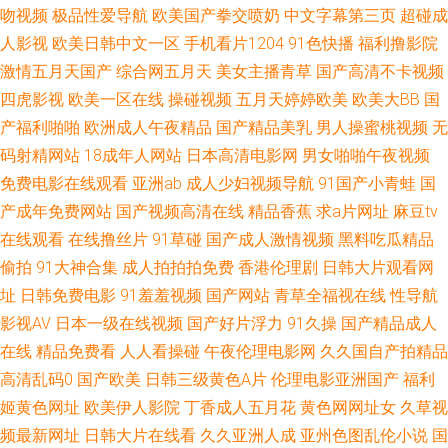
吻视频
极品性爱导航
欧美国产拳交喷奶
中文字幕第三页
超碰成
人青青99 91密桃美女下载 岛国A片 蜜桃抖阴 久草97 91人妻在线 日韩AV簧
人影视
欧美日韩中文一区
手机看片1204
91色快播
福利撸影院
激情五月天国产
综合网五月天
美女主播青草
国产高清不卡视频
片 超碰人人看系列 国产九区在线视频 日韩交片 www爆插欧洲 日韩操操网
四虎影视
欧美一区在线
操碰视频
五月天婷婷欧美
欧美大BB
国
产福利啪啪
欧洲成人午夜精品
国产精品美乳
男人操蜜桃视频
无
福利影院2P 三级片网站在线 黄色小视频网站 97人人爽 97资源网色色 伊人
码射精网站
18成年人网站
日本高清电影网
男女啪啪午夜视频
免费电影在线观看
亚洲ab
成人少妇视频导航
91国产小青蛙
国
院成人 91黑丝无码 日韩ac 狼友91 欧日不卡 91香蕉婷婷 蜜桃社一区二区 午
产成年免费网站
国产视频高清在线
精品香蕉
求a片网址
麻豆tv
在线观看
在线撸丝片
91草碰
国产成人激情视频
黑料吃瓜精品
夜激情综合网 欧美啪啪91 AV天堂成人网 影音先锋黄区 www国产www 美女
偷拍
91大神合集
成人拍拍拍免费
香港伦理剧
日韩大片观看网
免费抠逼 91国内产大香蕉 午夜成人天堂 aa在线 日韩草逼 午夜无码av网站
址
日韩免费电影
91羞羞视频
国产网站
青草全福视在线
性导航
影视AV
日本一级在线视频
国产好片浮力
91久操
国产精品成人
福利姬AV在线 精品国产久 AV综合性爱 日本热情综合网址 综合精品系列 超碰
在线
精品免费看
人人看操碰
午夜伦理电影网
久久国自产拍精品
高清乱码0
国产欧美
日韩三级黄色A片
伦理电影亚洲国产
福利
地址 亚洲有码av在线 国产一区二区久久 AV超碰人人干 国产豆花网站 五月天
姬黄色网址
欧美伊人影院
丁香成人五月花
黄色网网址女
久草视
频最新网址
日韩大片在线看
久久亚洲人成
亚州色图乱伦小说
国
大香蕉 91超碰人人爱 偷拍伊人 在线观看91 青娱乐豆花午夜 福利网av 人人