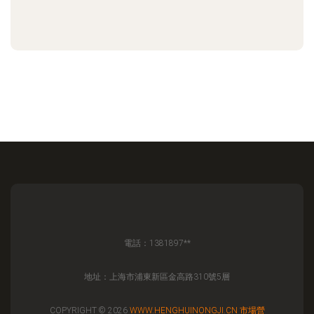
電話：1381897**
地址：上海市浦東新區金高路310號5層
COPYRIGHT © 2026
WWW.HENGHUINONGJI.CN
市場營