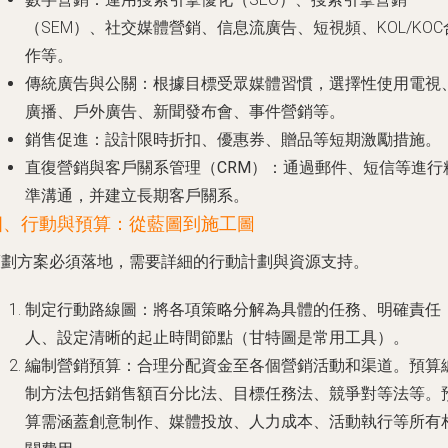
（SEM）、社交媒體營銷、信息流廣告、短視頻、KOL/KOC
作等。
傳統廣告與公關
：根據目標受眾媒體習慣，選擇性使用電視
廣播、戶外廣告、新聞發布會、事件營銷等。
銷售促進
：設計限時折扣、優惠券、贈品等短期激勵措施。
直復營銷與客戶關系管理（CRM）
：通過郵件、短信等進行
準溝通，并建立長期客戶關系。
四、行動與預算：從藍圖到施工圖
策劃方案必須落地，需要詳細的行動計劃與資源支持。
制定行動路線圖
：將各項策略分解為具體的任務、明確責任
人、設定清晰的起止時間節點（甘特圖是常用工具）。
編制營銷預算
：合理分配資金至各個營銷活動和渠道。預算
制方法包括銷售額百分比法、目標任務法、競爭對等法等。
算需涵蓋創意制作、媒體投放、人力成本、活動執行等所有