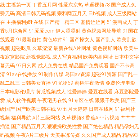
线
主播第一页
丁香五月网
性爱东京热
草逼视频78
国产成人免
费无码
高清日韩无码视频
宗和网五月天
日b视频
成人三级网站
在
主播福利姬h在线
国产精一精二区
基情涩涩网
51漫画成人
丁
香5月综合网
91爱爱com
伊人涩涩射
黄色视频网址导航
91国在
线观看
91最新自拍
黄色软件91
国产操女人
国产乱人
欧美乱欲
视频
超碰吃瓜
久草涩涩
最新在线A片网址
黄色视屏网站
欧美午
夜寂寞影院
新视觉影视
成人写真福利
欧美内射网址
日本中文字
幕无码
97日穴网
成人免费在线
精品国产免费观看
国产不卡高
清
91av在线播放
91制作传媒
岛国av资源
超碰91资源
国产乱一
乱二乱三
日韩美女直播
91尤物69
蜜桃午夜激情
免费伦理电影
日本电影伦理片
黄瓜视频成人
性爱婷婷
爱豆在线看
麻豆影院爱
爱
成人软件视频
午夜宅男在线
91专区在线
狠狠干欧美
国产三
级国产
国产欧美日韩在线
97五月天婷婷
日韩在线网
91福利社
视频
福利导航
A片三级网站
久草视频8
香蕉APP污视频
艹艹艹
插逼
国产精品五月天
狠狠操欧美性爱
国产绝色精品
精品孕妇无
码视频
午夜A片三级片
天美果冻传媒
久久国产成人精品
精品93