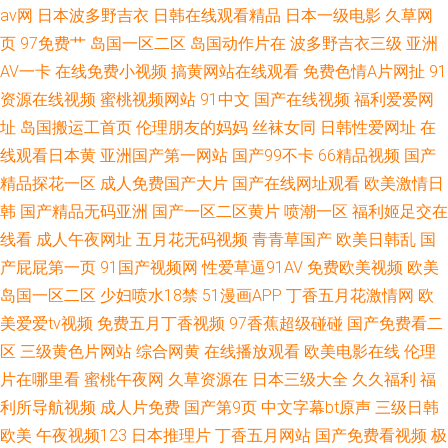
av网
日本波多野吉衣
日韩在线观看精品
日本一级电影
久草网
页
97免费艹
岛国一区二区
岛国动作片在
波多野吉衣三级
亚洲
AV一卡
在线免费小视频
搞黄网站在线观看
免费色情A片网扯
91
资源在线视频
蜜桃视频网站
91中文
国产在线视频
福利爱爱网
址
岛国搬运工首页
伦理朋友的妈妈
丝袜女同
日韩性爱网址
在
线观看日本黄
亚洲国产第一网站
国产99不卡
66精品视频
国产
精品探花一区
成人免费国产大片
国产在线网址观看
欧美激情日
韩
国产精品无码亚洲
国产一区二区黄片
喷潮一区
福利姬足交在
线看
成人午夜网址
五月花无码视频
青青草国产
欧美日韩乱
国
产屁屁第一页
91国产视频网
性爱草逼91AV
免费欧美视频
欧美
岛国一区二区
少妇喷水18禁
51漫画APP
丁香五月花激情网
欧
美爱爱tv视频
免费五月丁香视频
97香蕉超级碰碰
国产免费看二
区
三级黄色片网站
综合网黄
在线播放观看
欧美电影在线
伦理
片在哪里看
蜜桃午夜网
久草资源在
日本三级大全
久久福利
福
利所导航视频
成人片免费
国产第9页
中文字幕bt原声
三级日韩
欧美
午夜视频123
日本推理片
丁香五月网站
国产免费看视频
极