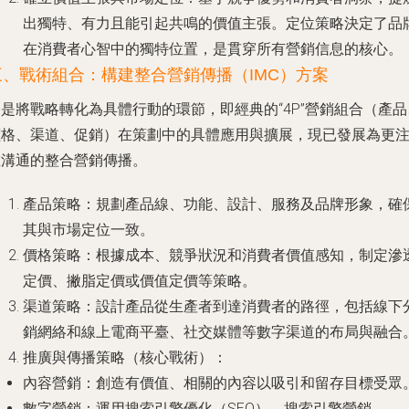
出獨特、有力且能引起共鳴的價值主張。定位策略決定了品
在消費者心智中的獨特位置，是貫穿所有營銷信息的核心。
三、戰術組合：構建整合營銷傳播（IMC）方案
是將戰略轉化為具體行動的環節，即經典的“4P”營銷組合（產品
價格、渠道、促銷）在策劃中的具體應用與擴展，現已發展為更
重溝通的整合營銷傳播。
產品策略
：規劃產品線、功能、設計、服務及品牌形象，確
其與市場定位一致。
價格策略
：根據成本、競爭狀況和消費者價值感知，制定滲
定價、撇脂定價或價值定價等策略。
渠道策略
：設計產品從生產者到達消費者的路徑，包括線下
銷網絡和線上電商平臺、社交媒體等數字渠道的布局與融合
推廣與傳播策略（核心戰術）
：
內容營銷
：創造有價值、相關的內容以吸引和留存目標受眾
數字營銷
：運用搜索引擎優化（SEO）、搜索引擎營銷