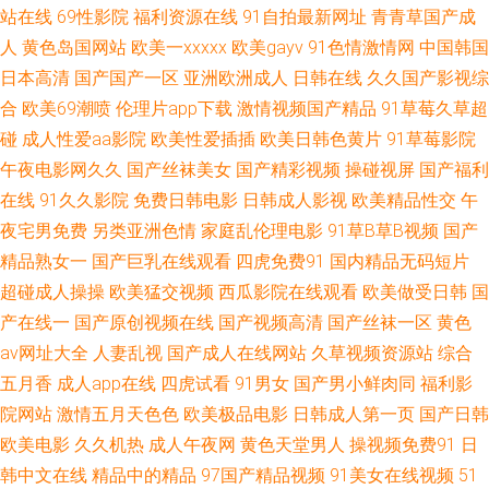
站在线
69性影院
福利资源在线
91自拍最新网址
青青草国产成
来 久久综合青青草 熟女色福利导航 极品户外露出 六月天成人导航 avav制服
人
黄色岛国网站
欧美一xxxxx
欧美gayv
91色情激情网
中国韩国
日本高清
国产国产一区
亚洲欧洲成人
日韩在线
久久国产影视综
丝袜 超碰爱久 午夜香蕉影院 东京热av片 91免费大片 九一免费网站 麻豆传
合
欧美69潮喷
伦理片app下载
激情视频国产精品
91草莓久草超
碰
成人性爱aa影院
欧美性爱插插
欧美日韩色黄片
91草莓影院
媒视频 91成人18 福利传媒 都市激激情 亚洲97色 麻豆福利导航 91国产小视
午夜电影网久久
国产丝袜美女
国产精彩视频
操碰视屏
国产福利
在线
91久久影院
免费日韩电影
日韩成人影视
欧美精品性交
午
频 中文字幕黄色毛片 大香蕉55 欧美性生活儿网站 欧美一区免费 五月香福利
夜宅男免费
另类亚洲色情
家庭乱伦理电影
91草B草B视频
国产
网首頁 午夜大片 91操网 久久超碰碰 97n一区二二 97人人做爱的 日韩无码下
精品熟女一
国产巨乳在线观看
四虎免费91
国内精品无码短片
超碰成人操操
欧美猛交视频
西瓜影院在线观看
欧美做受日韩
国
载 91免费网页链接 91精品999 性欧美成人18 91人妻字幕 午夜福利视频1 国
产在线一
国产原创视频在线
国产视频高清
国产丝袜一区
黄色
av网址大全
人妻乱视
国产成人在线网站
久草视频资源站
综合
产传媒三级AV 欧美日韩另类另类 超碰激情在线 日韩成人综合网 韩国三级大
五月香
成人app在线
四虎试看
91男女
国产男小鲜肉同
福利影
院网站
激情五月天色色
欧美极品电影
日韩成人第一页
国产日韩
片 日韩传媒性爱 国产日日夜夜 日韩草逼 一本道ab在线 久草资源站AV 五月
欧美电影
久久机热
成人午夜网
黄色天堂男人
操视频免费91
日
韩中文在线
精品中的精品
97国产精品视频
91美女在线视频
51
素人人妻 伊人精品视频 91大神影音 九一豆花网站 另类性爱综合 日韩V视频