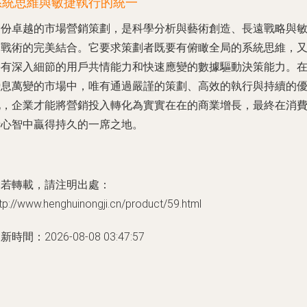
系統思維與敏捷執行的統一
一份卓越的市場營銷策劃，是科學分析與藝術創造、長遠戰略與
捷戰術的完美結合。它要求策劃者既要有俯瞰全局的系統思維，
要有深入細節的用戶共情能力和快速應變的數據驅動決策能力。
瞬息萬變的市場中，唯有通過嚴謹的策劃、高效的執行與持續的
化，企業才能將營銷投入轉化為實實在在的商業增長，最終在消
者心智中贏得持久的一席之地。
如若轉載，請注明出處：
tp://www.henghuinongji.cn/product/59.html
新時間：2026-08-08 03:47:57